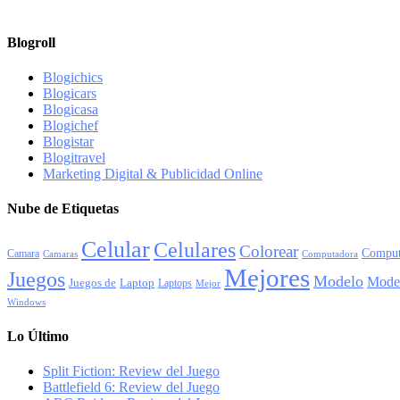
Blogroll
Blogichics
Blogicars
Blogicasa
Blogichef
Blogistar
Blogitravel
Marketing Digital & Publicidad Online
Nube de Etiquetas
Celular
Celulares
Colorear
Comput
Camara
Camaras
Computadora
Mejores
Juegos
Modelo
Mode
Juegos de
Laptop
Laptops
Mejor
Windows
Lo Último
Split Fiction: Review del Juego
Battlefield 6: Review del Juego