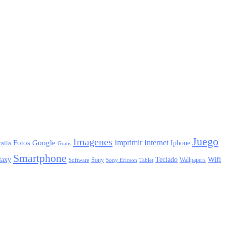
Juego
Imagenes
Imprimir
Internet
Fotos
Google
Iphone
alla
Gratis
Smartphone
laxy
Wifi
Teclado
Sony
Wallpapers
Sony Ericson
Tablet
Software