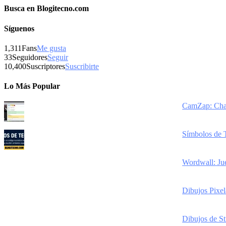
Busca en Blogitecno.com
Síguenos
1,311
Fans
Me gusta
33
Seguidores
Seguir
10,400
Suscriptores
Suscribirte
Lo Más Popular
CamZap: Chat
Símbolos de 
Wordwall: Jue
Dibujos Pixel
Dibujos de St