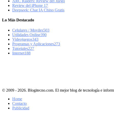
ARC Raiders: Review del Juego
Review del iPhone 17
Deepseek: Chat IA Chino Gratis
Lo Más Destacado
Celulares / Moviles
503
Utilidades Online
390
Videojuegos
343
Programas y Aplicaciones
273
Tutoriales
227
Internet
188
© 2009 - 2026. Blogitecno.com. El mejor blog de tecnología e inform
Home
Contacto
Publicidad