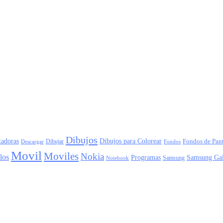
Dibujos
adoras
Dibujos para Colorear
Dibujar
Fondos de Pant
Descargar
Fondos
Movil
Moviles
Nokia
los
Programas
Samsung Ga
Samsung
Notebook