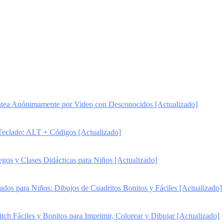
ea Anónimamente por Video con Desconocidos [Actualizado]
Teclado: ALT + Códigos [Actualizado]
gos y Clases Didácticas para Niños [Actualizado]
ados para Niños: Dibujos de Cuadritos Bonitos y Fáciles [Actualizado]
itch Fáciles y Bonitos para Imprimir, Colorear y Dibujar [Actualizado]