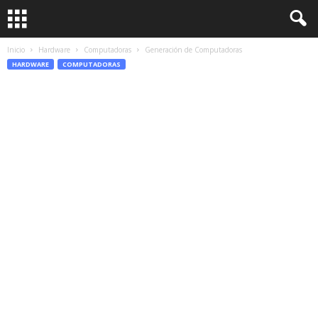
Inicio
Hardware
Computadoras
Generación de Computadoras
HARDWARE
COMPUTADORAS