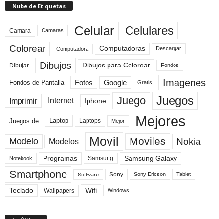
Nube de Etiquetas
Celular
Celulares
Camara
Camaras
Colorear
Computadoras
Descargar
Computadora
Dibujos
Dibujos para Colorear
Dibujar
Fondos
Imagenes
Fotos
Fondos de Pantalla
Google
Gratis
Juegos
Juego
Imprimir
Internet
Iphone
Mejores
Laptop
Juegos de
Laptops
Mejor
Movil
Moviles
Modelo
Nokia
Modelos
Programas
Samsung Galaxy
Samsung
Notebook
Smartphone
Sony
Sony Ericson
Tablet
Software
Teclado
Wifi
Wallpapers
Windows