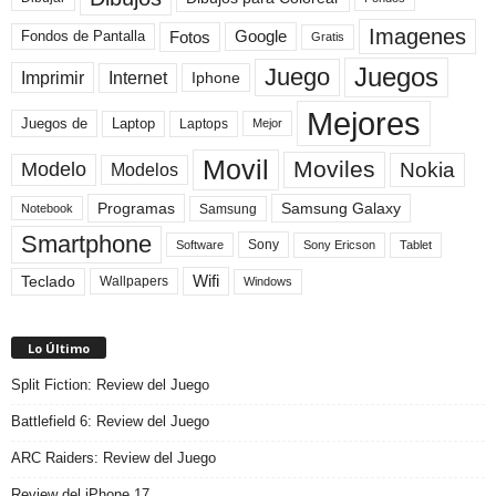
Imagenes
Fotos
Fondos de Pantalla
Google
Gratis
Juegos
Juego
Imprimir
Internet
Iphone
Mejores
Laptop
Juegos de
Laptops
Mejor
Movil
Moviles
Modelo
Nokia
Modelos
Programas
Samsung Galaxy
Samsung
Notebook
Smartphone
Sony
Sony Ericson
Tablet
Software
Teclado
Wifi
Wallpapers
Windows
Lo Último
Split Fiction: Review del Juego
Battlefield 6: Review del Juego
ARC Raiders: Review del Juego
Review del iPhone 17