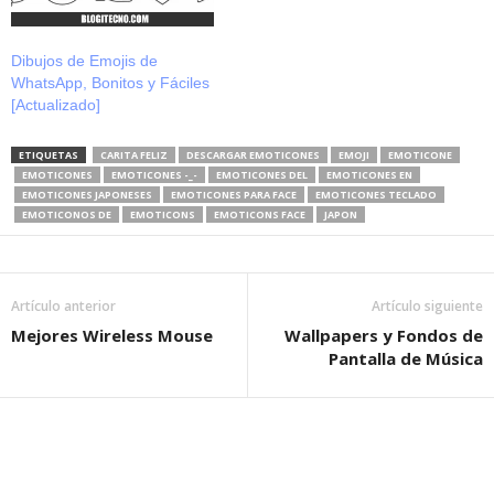
Dibujos de Emojis de
WhatsApp, Bonitos y Fáciles
[Actualizado]
ETIQUETAS
CARITA FELIZ
DESCARGAR EMOTICONES
EMOJI
EMOTICONE
EMOTICONES
EMOTICONES -_-
EMOTICONES DEL
EMOTICONES EN
EMOTICONES JAPONESES
EMOTICONES PARA FACE
EMOTICONES TECLADO
EMOTICONOS DE
EMOTICONS
EMOTICONS FACE
JAPON
Artículo anterior
Artículo siguiente
Mejores Wireless Mouse
Wallpapers y Fondos de
Pantalla de Música