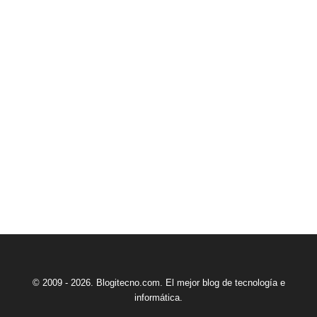
© 2009 - 2026. Blogitecno.com. El mejor blog de tecnología e
informática.