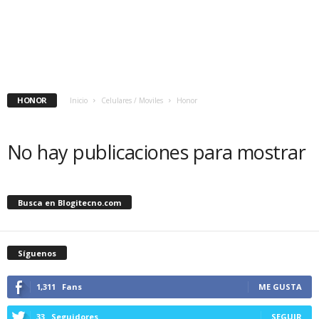
HONOR
Inicio
Celulares / Moviles
Honor
No hay publicaciones para mostrar
Busca en Blogitecno.com
Síguenos
1,311
Fans
ME GUSTA
33
Seguidores
SEGUIR