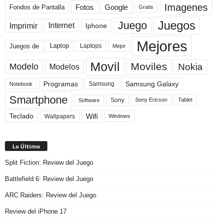
Imagenes
Fotos
Fondos de Pantalla
Google
Gratis
Juegos
Juego
Imprimir
Internet
Iphone
Mejores
Laptop
Juegos de
Laptops
Mejor
Movil
Moviles
Modelo
Nokia
Modelos
Programas
Samsung Galaxy
Samsung
Notebook
Smartphone
Sony
Sony Ericson
Tablet
Software
Teclado
Wifi
Wallpapers
Windows
Lo Último
Split Fiction: Review del Juego
Battlefield 6: Review del Juego
ARC Raiders: Review del Juego
Review del iPhone 17