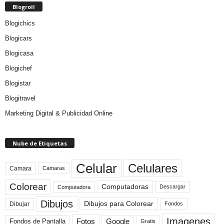
Blogroll
Blogichics
Blogicars
Blogicasa
Blogichef
Blogistar
Blogitravel
Marketing Digital & Publicidad Online
Nube de Etiquetas
Celular
Celulares
Camara
Camaras
Colorear
Computadoras
Descargar
Computadora
Dibujos
Dibujos para Colorear
Dibujar
Fondos
Imagenes
Fotos
Fondos de Pantalla
Google
Gratis