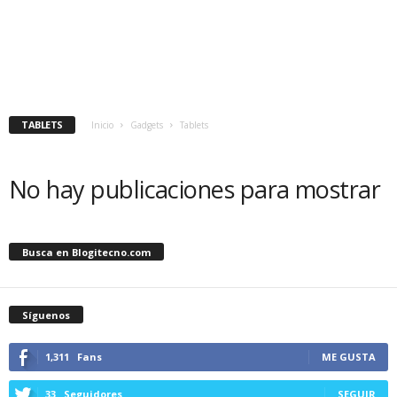
TABLETS
Inicio
Gadgets
Tablets
No hay publicaciones para mostrar
Busca en Blogitecno.com
Síguenos
1,311
Fans
ME GUSTA
33
Seguidores
SEGUIR