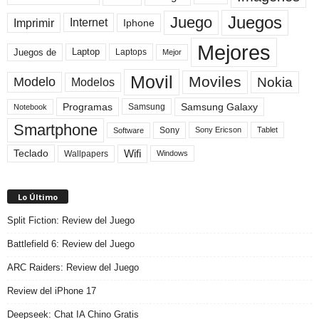
Juegos
Juego
Imprimir
Internet
Iphone
Mejores
Laptop
Juegos de
Laptops
Mejor
Movil
Moviles
Modelo
Nokia
Modelos
Programas
Samsung Galaxy
Samsung
Notebook
Smartphone
Sony
Sony Ericson
Tablet
Software
Teclado
Wifi
Wallpapers
Windows
Lo Último
Split Fiction: Review del Juego
Battlefield 6: Review del Juego
ARC Raiders: Review del Juego
Review del iPhone 17
Deepseek: Chat IA Chino Gratis