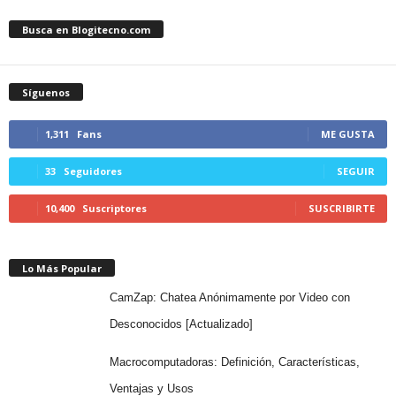
Busca en Blogitecno.com
Síguenos
1,311
Fans
ME GUSTA
33
Seguidores
SEGUIR
10,400
Suscriptores
SUSCRIBIRTE
Lo Más Popular
CamZap: Chatea Anónimamente por Video con
Desconocidos [Actualizado]
Macrocomputadoras: Definición, Características,
Ventajas y Usos