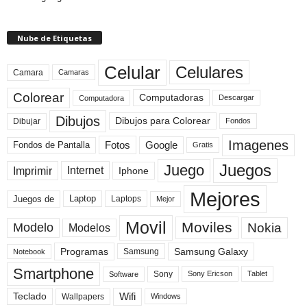
Nube de Etiquetas
Celular
Celulares
Camara
Camaras
Colorear
Computadoras
Descargar
Computadora
Dibujos
Dibujos para Colorear
Dibujar
Fondos
Imagenes
Fotos
Fondos de Pantalla
Google
Gratis
Juegos
Juego
Imprimir
Internet
Iphone
Mejores
Laptop
Juegos de
Laptops
Mejor
Movil
Moviles
Modelo
Nokia
Modelos
Programas
Samsung Galaxy
Samsung
Notebook
Smartphone
Sony
Sony Ericson
Tablet
Software
Teclado
Wifi
Wallpapers
Windows