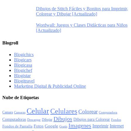
Dibujos de Stitch Fáciles y Bonitos para Imprimir,
Colorear y Dibujar [Actualizado]
Wordwall: Juegos y Clases Didácticas para Niños
[Actualizado]
Blogroll
Blogichics
Blogicars
Blogicasa
Blogichef
Blogistar
Blogitravel
Marketing Digital & Publicidad Online
Nube de Etiquetas
Celular
Celulares
Colorear
Camara
Camaras
Computadora
Dibujos
Computadoras
Dibujos para Colorear
Dibujar
Descargar
Fondos
Imagenes
Imprimir
Internet
Fotos
Google
Fondos de Pantalla
Gratis