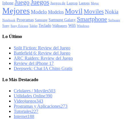
Juegos
Juego
Iphone
Juegos de
Laptop
Laptops
Mejor
Mejores
Movil
Moviles
Nokia
Modelo
Modelos
Smartphone
Programas
Samsung Galaxy
Samsung
Notebook
Software
Wifi
Teclado
Sony
Wallpapers
Sony Ericson
Tablet
Windows
Lo Último
Split Fiction: Review del Juego
Battlefield 6: Review del Juego
ARC Raiders: Review del Juego
Review del iPhone 17
Deepseek: Chat IA Chino Gratis
Lo Más Destacado
Celulares / Moviles
503
Utilidades Online
390
Videojuegos
343
Programas y Aplicaciones
273
Tutoriales
227
Internet
188