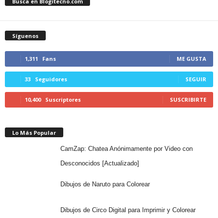
Busca en Blogitecno.com
Síguenos
1,311
Fans
ME GUSTA
33
Seguidores
SEGUIR
10,400
Suscriptores
SUSCRIBIRTE
Lo Más Popular
CamZap: Chatea Anónimamente por Video con
Desconocidos [Actualizado]
Dibujos de Naruto para Colorear
Dibujos de Circo Digital para Imprimir y Colorear