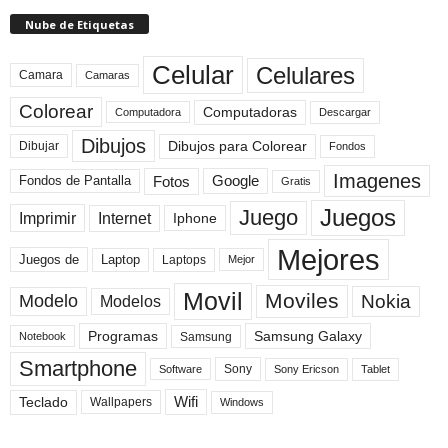
Nube de Etiquetas
Celular
Celulares
Camara
Camaras
Colorear
Computadoras
Descargar
Computadora
Dibujos
Dibujos para Colorear
Dibujar
Fondos
Imagenes
Fotos
Fondos de Pantalla
Google
Gratis
Juegos
Juego
Imprimir
Internet
Iphone
Mejores
Laptop
Juegos de
Laptops
Mejor
Movil
Moviles
Modelo
Nokia
Modelos
Programas
Samsung Galaxy
Samsung
Notebook
Smartphone
Sony
Sony Ericson
Tablet
Software
Teclado
Wifi
Wallpapers
Windows