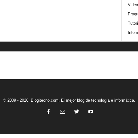
Video
Progr
Tutor
Intern
© 2009 - 2026. Blogitecno.com. El mejor blog de tecnología e informática.