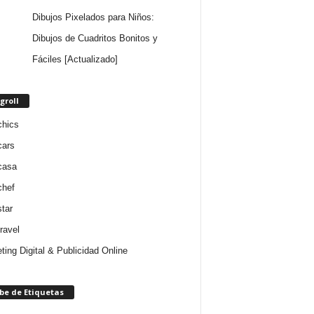
Dibujos Pixelados para Niños:
Dibujos de Cuadritos Bonitos y
Fáciles [Actualizado]
groll
chics
cars
casa
chef
star
ravel
ting Digital & Publicidad Online
be de Etiquetas