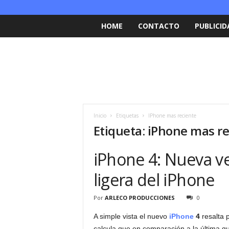
HOME
CONTACTO
PUBLICID
Inicio
Etiquetas
IPhone mas reciente
Etiqueta: iPhone mas r
iPhone 4: Nueva v
ligera del iPhone
Por
ARLECO PRODUCCIONES
0
A simple vista el nuevo
iPhone
4
resalta 
calcula que en comparación a la última q