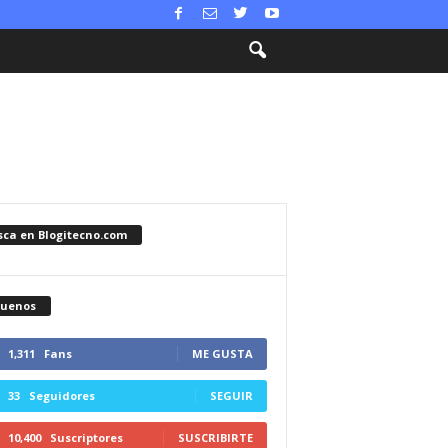
sca en Blogitecno.com
guenos
1,311
Fans
ME GUSTA
33
Seguidores
SEGUIR
10,400
Suscriptores
SUSCRIBIRTE