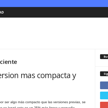
AD
Bu
eciente
ersion mas compacta y
Sí
por ser algo más compacto que las versiones previas, se
ue se lanzó esta es un 25% más ligera y pequeña,