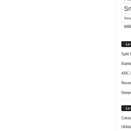
Sm
Sony
Wifi
Lo
Split
Battl
ARC R
Revie
Deeps
Lo
Celul
Utili