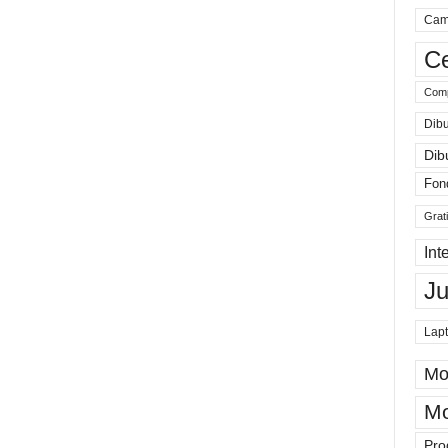
Cam
Ce
Comp
Dibu
Dib
Fon
Grat
Int
J
Lap
Mo
Mo
Pro