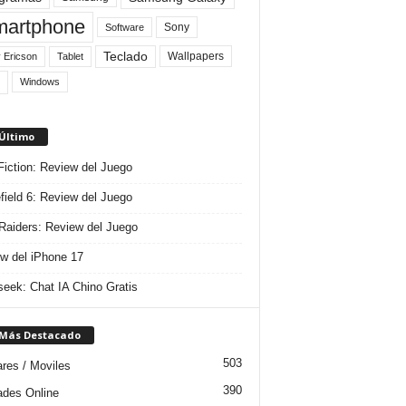
artphone
Sony
Software
Teclado
Wallpapers
 Ericson
Tablet
Windows
 Último
 Fiction: Review del Juego
efield 6: Review del Juego
aiders: Review del Juego
w del iPhone 17
eek: Chat IA Chino Gratis
 Más Destacado
503
ares / Moviles
390
dades Online