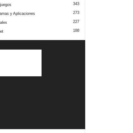
343
juegos
273
amas y Aplicaciones
227
iales
188
et