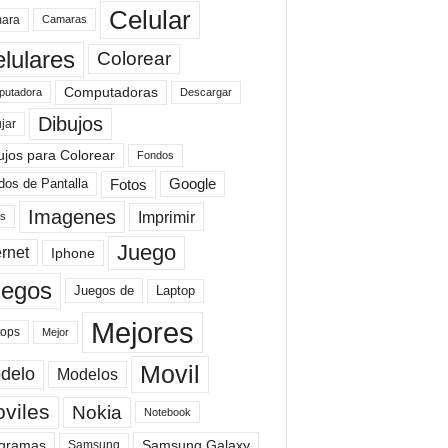
Celular
ara
Camaras
lulares
Colorear
Computadoras
Descargar
utadora
Dibujos
jar
ujos para Colorear
Fondos
Fotos
dos de Pantalla
Google
Imagenes
Imprimir
is
Juego
ernet
Iphone
uegos
Laptop
Juegos de
Mejores
tops
Mejor
Movil
delo
Modelos
viles
Nokia
Notebook
gramas
Samsung Galaxy
Samsung