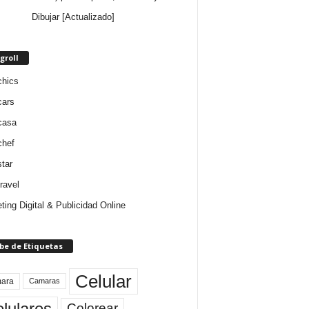
Dibujar [Actualizado]
groll
chics
cars
casa
chef
star
ravel
ting Digital & Publicidad Online
be de Etiquetas
Celular
ara
Camaras
lulares
Colorear