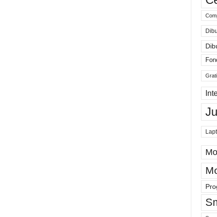
Comp
Dibu
Dib
Fon
Grat
Int
J
Lap
Mo
Mo
Pro
Sm