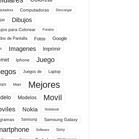
Computadoras
Descargar
utadora
Dibujos
jar
ujos para Colorear
Fondos
Fotos
dos de Pantalla
Google
Imagenes
Imprimir
is
Juego
ernet
Iphone
uegos
Laptop
Juegos de
Mejores
tops
Mejor
Movil
delo
Modelos
viles
Nokia
Notebook
gramas
Samsung Galaxy
Samsung
artphone
Sony
Software