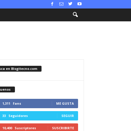
sca en Blogitecno.com
guenos
1,311
Fans
ME GUSTA
33
Seguidores
SEGUIR
10,400
Suscriptores
SUSCRIBIRTE