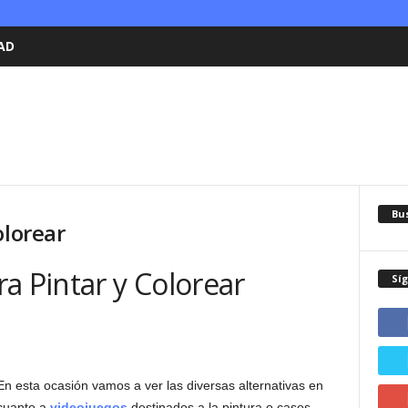
AD
Bu
olorear
a Pintar y Colorear
Sí
En esta ocasión vamos a ver las diversas alternativas en
cuanto a
videojuegos
destinados a la pintura o casos