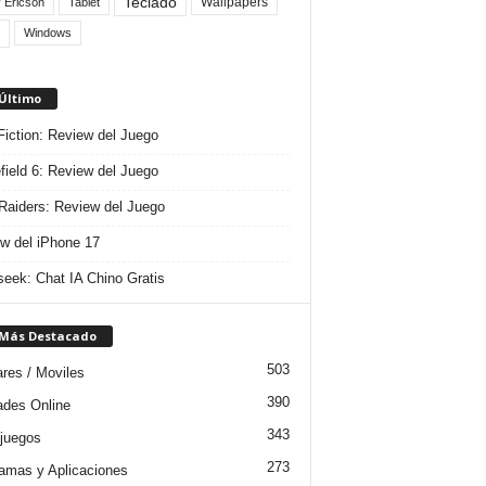
Teclado
Wallpapers
 Ericson
Tablet
Windows
 Último
 Fiction: Review del Juego
efield 6: Review del Juego
aiders: Review del Juego
w del iPhone 17
eek: Chat IA Chino Gratis
 Más Destacado
503
ares / Moviles
390
dades Online
343
juegos
273
amas y Aplicaciones