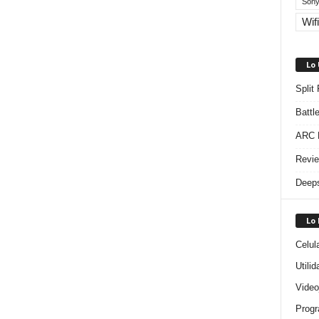
Sony
Wifi
Lo
Split
Battl
ARC R
Revie
Deeps
Lo
Celul
Utili
Video
Progr