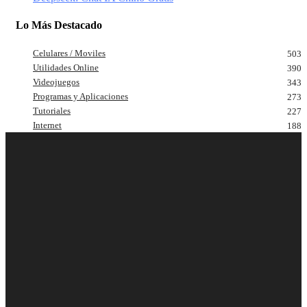
Lo Más Destacado
Celulares / Moviles
503
Utilidades Online
390
Videojuegos
343
Programas y Aplicaciones
273
Tutoriales
227
Internet
188