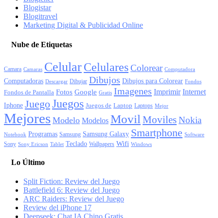
Blogistar
Blogitravel
Marketing Digital & Publicidad Online
Nube de Etiquetas
Celular
Celulares
Colorear
Camara
Camaras
Computadora
Dibujos
Computadoras
Dibujos para Colorear
Dibujar
Descargar
Fondos
Imagenes
Imprimir
Internet
Fotos
Google
Fondos de Pantalla
Gratis
Juegos
Juego
Iphone
Juegos de
Laptop
Laptops
Mejor
Mejores
Movil
Moviles
Nokia
Modelo
Modelos
Smartphone
Programas
Samsung Galaxy
Samsung
Notebook
Software
Wifi
Teclado
Sony
Wallpapers
Sony Ericson
Tablet
Windows
Lo Último
Split Fiction: Review del Juego
Battlefield 6: Review del Juego
ARC Raiders: Review del Juego
Review del iPhone 17
Deepseek: Chat IA Chino Gratis