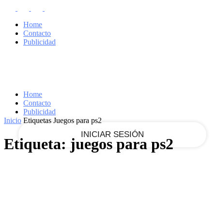
RECUPERACIÓN DE CONTRASEÑA
REGISTRARSE
Home
¡Bienvenido!
Contacto
Publicidad
Ingrese a su cuenta
tu nombre de usuario
Home
Contacto
tu contraseña
Publicidad
Inicio
Etiquetas
Juegos para ps2
Etiqueta: juegos para ps2
¿Olvidaste tu contraseña?
Recupera tu contraseña