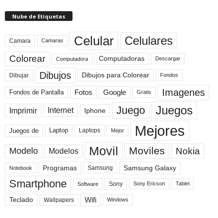
Nube de Etiquetas
Celular
Celulares
Camara
Camaras
Colorear
Computadoras
Descargar
Computadora
Dibujos
Dibujos para Colorear
Dibujar
Fondos
Imagenes
Fotos
Fondos de Pantalla
Google
Gratis
Juegos
Juego
Imprimir
Internet
Iphone
Mejores
Laptop
Juegos de
Laptops
Mejor
Movil
Moviles
Modelo
Nokia
Modelos
Programas
Samsung Galaxy
Samsung
Notebook
Smartphone
Sony
Sony Ericson
Tablet
Software
Teclado
Wifi
Wallpapers
Windows