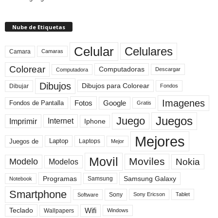
Nube de Etiquetas
Celular
Celulares
Camara
Camaras
Colorear
Computadoras
Descargar
Computadora
Dibujos
Dibujos para Colorear
Dibujar
Fondos
Imagenes
Fotos
Fondos de Pantalla
Google
Gratis
Juegos
Juego
Imprimir
Internet
Iphone
Mejores
Laptop
Juegos de
Laptops
Mejor
Movil
Moviles
Modelo
Nokia
Modelos
Programas
Samsung Galaxy
Samsung
Notebook
Smartphone
Sony
Sony Ericson
Tablet
Software
Teclado
Wifi
Wallpapers
Windows