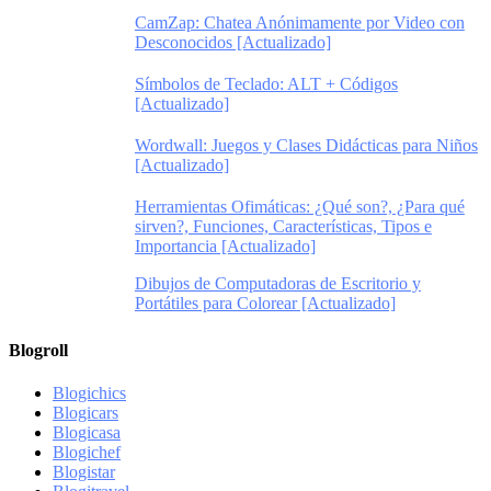
CamZap: Chatea Anónimamente por Video con
Desconocidos [Actualizado]
Símbolos de Teclado: ALT + Códigos
[Actualizado]
Wordwall: Juegos y Clases Didácticas para Niños
[Actualizado]
Herramientas Ofimáticas: ¿Qué son?, ¿Para qué
sirven?, Funciones, Características, Tipos e
Importancia [Actualizado]
Dibujos de Computadoras de Escritorio y
Portátiles para Colorear [Actualizado]
Blogroll
Blogichics
Blogicars
Blogicasa
Blogichef
Blogistar