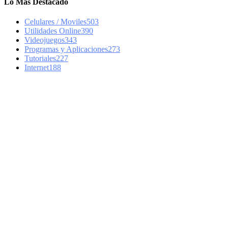
Lo Más Destacado
Celulares / Moviles
503
Utilidades Online
390
Videojuegos
343
Programas y Aplicaciones
273
Tutoriales
227
Internet
188