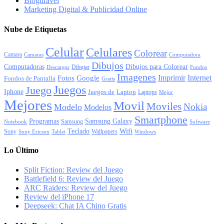
Blogitravel
Marketing Digital & Publicidad Online
Nube de Etiquetas
Celular
Celulares
Colorear
Camara
Camaras
Computadora
Dibujos
Computadoras
Dibujos para Colorear
Dibujar
Descargar
Fondos
Imagenes
Imprimir
Internet
Fotos
Google
Fondos de Pantalla
Gratis
Juegos
Juego
Iphone
Juegos de
Laptop
Laptops
Mejor
Mejores
Movil
Moviles
Nokia
Modelo
Modelos
Smartphone
Programas
Samsung Galaxy
Samsung
Notebook
Software
Wifi
Teclado
Sony
Wallpapers
Sony Ericson
Tablet
Windows
Lo Último
Split Fiction: Review del Juego
Battlefield 6: Review del Juego
ARC Raiders: Review del Juego
Review del iPhone 17
Deepseek: Chat IA Chino Gratis