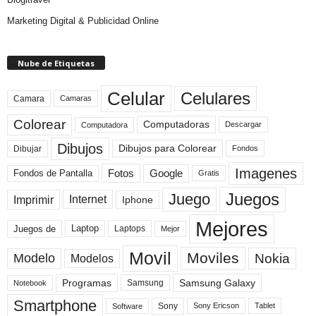
Marketing Digital & Publicidad Online
Nube de Etiquetas
Celular
Celulares
Camara
Camaras
Colorear
Computadoras
Descargar
Computadora
Dibujos
Dibujos para Colorear
Dibujar
Fondos
Imagenes
Fotos
Fondos de Pantalla
Google
Gratis
Juegos
Juego
Imprimir
Internet
Iphone
Mejores
Laptop
Juegos de
Laptops
Mejor
Movil
Moviles
Modelo
Nokia
Modelos
Programas
Samsung Galaxy
Samsung
Notebook
Smartphone
Sony
Sony Ericson
Tablet
Software