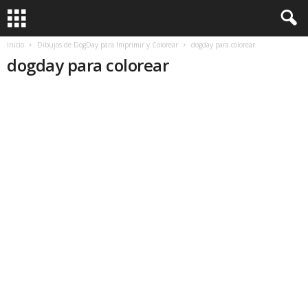
Inicio
Dibujos de DogDay para Imprimir y Colorear
dogday para colorear
dogday para colorear