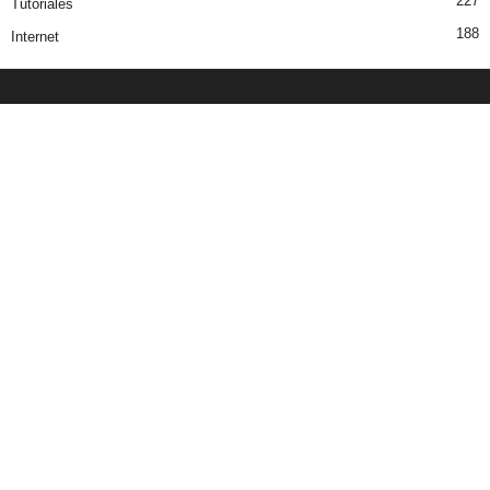
227
Tutoriales
188
Internet