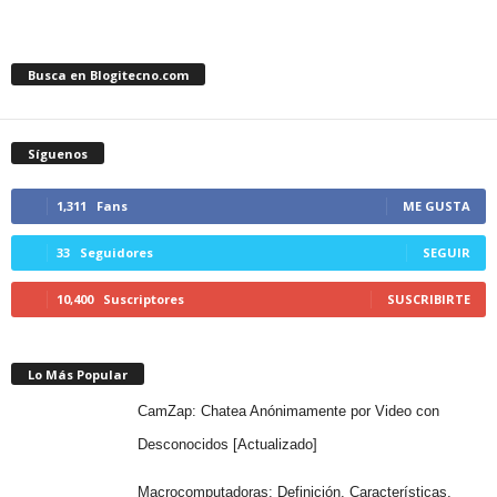
Busca en Blogitecno.com
Síguenos
1,311
Fans
ME GUSTA
33
Seguidores
SEGUIR
10,400
Suscriptores
SUSCRIBIRTE
Lo Más Popular
CamZap: Chatea Anónimamente por Video con
Desconocidos [Actualizado]
Macrocomputadoras: Definición, Características,