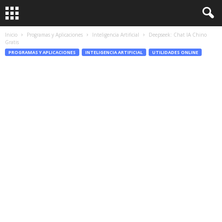
Inicio
Programas y Aplicaciones
Inteligencia Artificial
Deepseek: Chat IA Chino
Gratis
PROGRAMAS Y APLICACIONES
INTELIGENCIA ARTIFICIAL
UTILIDADES ONLINE