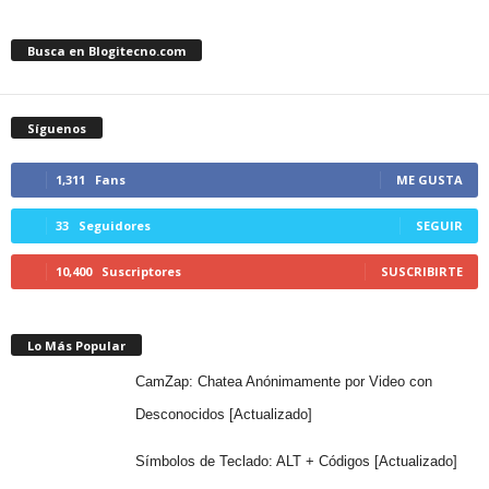
Busca en Blogitecno.com
Síguenos
1,311
Fans
ME GUSTA
33
Seguidores
SEGUIR
10,400
Suscriptores
SUSCRIBIRTE
Lo Más Popular
CamZap: Chatea Anónimamente por Video con
Desconocidos [Actualizado]
Símbolos de Teclado: ALT + Códigos [Actualizado]