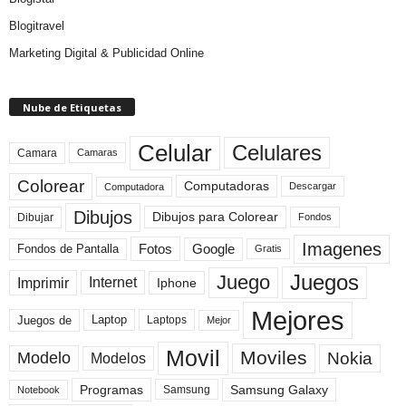
Blogitravel
Marketing Digital & Publicidad Online
Nube de Etiquetas
Celular
Celulares
Camara
Camaras
Colorear
Computadoras
Descargar
Computadora
Dibujos
Dibujos para Colorear
Dibujar
Fondos
Imagenes
Fotos
Fondos de Pantalla
Google
Gratis
Juegos
Juego
Imprimir
Internet
Iphone
Mejores
Laptop
Juegos de
Laptops
Mejor
Movil
Moviles
Modelo
Nokia
Modelos
Programas
Samsung Galaxy
Samsung
Notebook