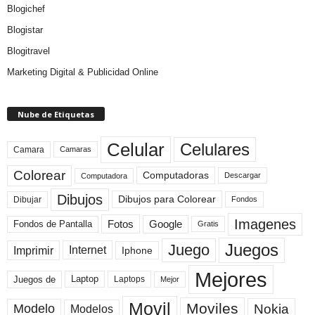
Blogichef
Blogistar
Blogitravel
Marketing Digital & Publicidad Online
Nube de Etiquetas
Celular
Celulares
Camara
Camaras
Colorear
Computadoras
Descargar
Computadora
Dibujos
Dibujos para Colorear
Dibujar
Fondos
Imagenes
Fotos
Fondos de Pantalla
Google
Gratis
Juegos
Juego
Imprimir
Internet
Iphone
Mejores
Laptop
Juegos de
Laptops
Mejor
Movil
Moviles
Modelo
Nokia
Modelos