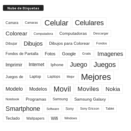
Nube de Etiquetas
Celular
Celulares
Camara
Camaras
Colorear
Computadoras
Descargar
Computadora
Dibujos
Dibujos para Colorear
Dibujar
Fondos
Imagenes
Fotos
Fondos de Pantalla
Google
Gratis
Juegos
Juego
Imprimir
Internet
Iphone
Mejores
Laptop
Juegos de
Laptops
Mejor
Movil
Moviles
Modelo
Nokia
Modelos
Programas
Samsung Galaxy
Samsung
Notebook
Smartphone
Sony
Sony Ericson
Tablet
Software
Teclado
Wifi
Wallpapers
Windows