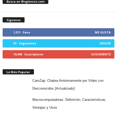
Busca en Blogitecno.com
Síguenos
1,311
Fans
ME GUSTA
33
Seguidores
SEGUIR
10,400
Suscriptores
SUSCRIBIRTE
Lo Más Popular
CamZap: Chatea Anónimamente por Video con
Desconocidos [Actualizado]
Macrocomputadoras: Definición, Características,
Ventajas y Usos