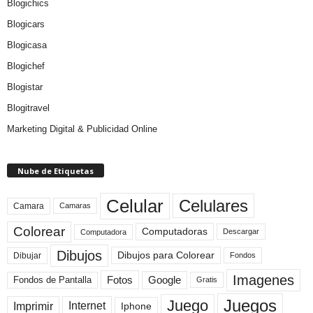
Blogichics
Blogicars
Blogicasa
Blogichef
Blogistar
Blogitravel
Marketing Digital & Publicidad Online
Nube de Etiquetas
Celular
Celulares
Camara
Camaras
Colorear
Computadoras
Descargar
Computadora
Dibujos
Dibujos para Colorear
Dibujar
Fondos
Imagenes
Fotos
Fondos de Pantalla
Google
Gratis
Juegos
Juego
Imprimir
Internet
Iphone