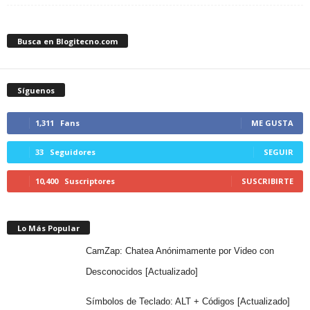
Busca en Blogitecno.com
Síguenos
1,311
Fans
ME GUSTA
33
Seguidores
SEGUIR
10,400
Suscriptores
SUSCRIBIRTE
Lo Más Popular
CamZap: Chatea Anónimamente por Video con
Desconocidos [Actualizado]
Símbolos de Teclado: ALT + Códigos [Actualizado]