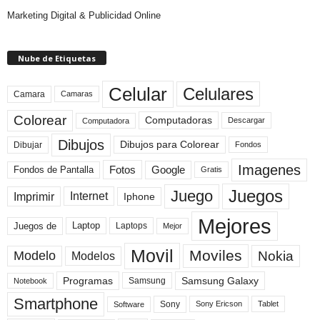
Marketing Digital & Publicidad Online
Nube de Etiquetas
Celular
Celulares
Camara
Camaras
Colorear
Computadoras
Descargar
Computadora
Dibujos
Dibujos para Colorear
Dibujar
Fondos
Imagenes
Fotos
Fondos de Pantalla
Google
Gratis
Juegos
Juego
Imprimir
Internet
Iphone
Mejores
Laptop
Juegos de
Laptops
Mejor
Movil
Moviles
Modelo
Nokia
Modelos
Programas
Samsung Galaxy
Samsung
Notebook
Smartphone
Sony
Sony Ericson
Tablet
Software