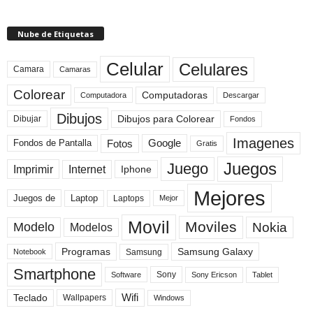
Nube de Etiquetas
Celular
Celulares
Camara
Camaras
Colorear
Computadoras
Descargar
Computadora
Dibujos
Dibujos para Colorear
Dibujar
Fondos
Imagenes
Fotos
Fondos de Pantalla
Google
Gratis
Juegos
Juego
Imprimir
Internet
Iphone
Mejores
Laptop
Juegos de
Laptops
Mejor
Movil
Moviles
Modelo
Nokia
Modelos
Programas
Samsung Galaxy
Samsung
Notebook
Smartphone
Sony
Sony Ericson
Tablet
Software
Teclado
Wifi
Wallpapers
Windows