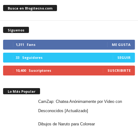
Busca en Blogitecno.com
Síguenos
1,311
Fans
ME GUSTA
33
Seguidores
SEGUIR
10,400
Suscriptores
SUSCRIBIRTE
Lo Más Popular
CamZap: Chatea Anónimamente por Video con
Desconocidos [Actualizado]
Dibujos de Naruto para Colorear