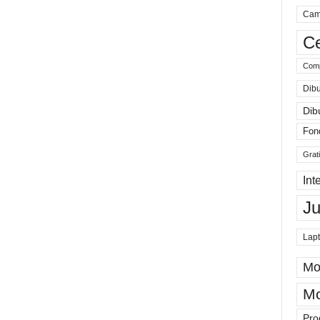
Cam
Ce
Comp
Dibu
Dib
Fon
Grat
Int
J
Lap
Mo
Mo
Pro