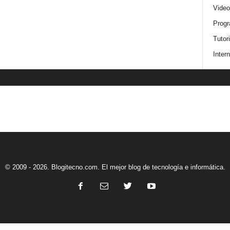
Video
Progr
Tutor
Intern
© 2009 - 2026. Blogitecno.com. El mejor blog de tecnología e informática.