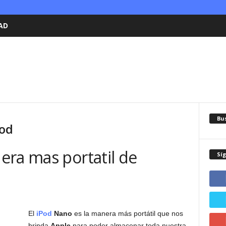
AD
Bu
Pod
era mas portatil de
Sí
El
iPod
Nano
es la manera más portátil que nos
brinda
Apple
para poder almacenar toda nuestra