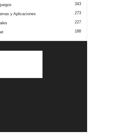
343
juegos
273
amas y Aplicaciones
227
iales
188
et