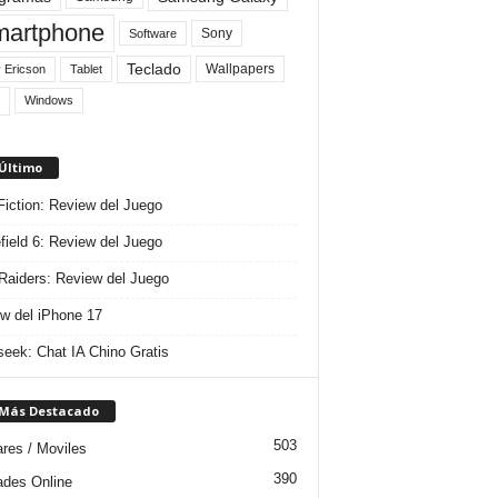
artphone
Sony
Software
Teclado
Wallpapers
 Ericson
Tablet
Windows
 Último
 Fiction: Review del Juego
efield 6: Review del Juego
aiders: Review del Juego
w del iPhone 17
eek: Chat IA Chino Gratis
 Más Destacado
503
ares / Moviles
390
dades Online