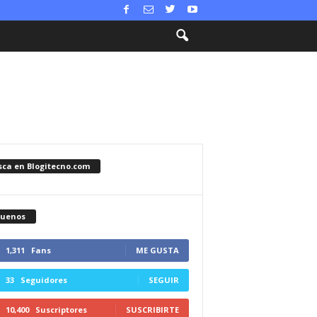
sca en Blogitecno.com
guenos
1,311
Fans
ME GUSTA
33
Seguidores
SEGUIR
10,400
Suscriptores
SUSCRIBIRTE