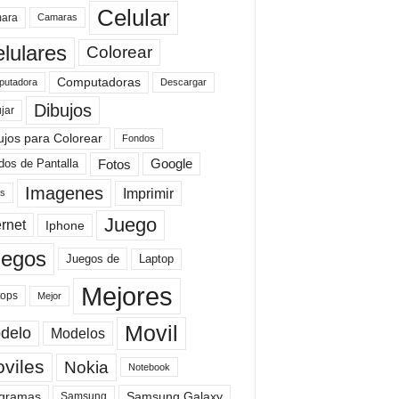
Celular
ara
Camaras
lulares
Colorear
Computadoras
Descargar
utadora
Dibujos
jar
ujos para Colorear
Fondos
Fotos
dos de Pantalla
Google
Imagenes
Imprimir
is
Juego
ernet
Iphone
uegos
Laptop
Juegos de
Mejores
tops
Mejor
Movil
delo
Modelos
viles
Nokia
Notebook
gramas
Samsung Galaxy
Samsung