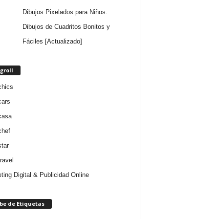
Dibujos Pixelados para Niños:
Dibujos de Cuadritos Bonitos y
Fáciles [Actualizado]
groll
chics
cars
casa
chef
star
ravel
ting Digital & Publicidad Online
be de Etiquetas