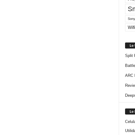
Sm
Sony
Wifi
Lo
Split
Battl
ARC R
Revie
Deeps
Lo
Celul
Utili