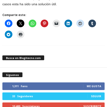
casos esta ha sido una solución útil.
Comparte esto:
Busca en Blogitecno.com
Síguenos
1,311
Fans
ME GUSTA
33
Seguidores
SEGUIR
10,400
Suscriptores
SUSCRIBIRTE