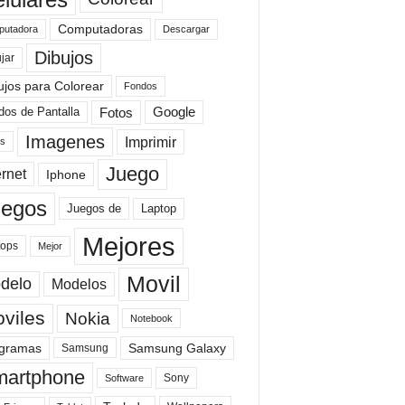
Computadoras
Descargar
utadora
Dibujos
jar
ujos para Colorear
Fondos
Fotos
dos de Pantalla
Google
Imagenes
Imprimir
is
Juego
ernet
Iphone
uegos
Laptop
Juegos de
Mejores
tops
Mejor
Movil
delo
Modelos
viles
Nokia
Notebook
gramas
Samsung Galaxy
Samsung
artphone
Sony
Software