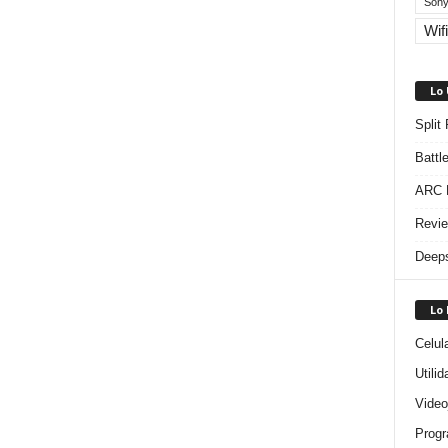
Sony
Wifi
Lo
Split
Battl
ARC R
Revie
Deeps
Lo
Celul
Utili
Video
Progr