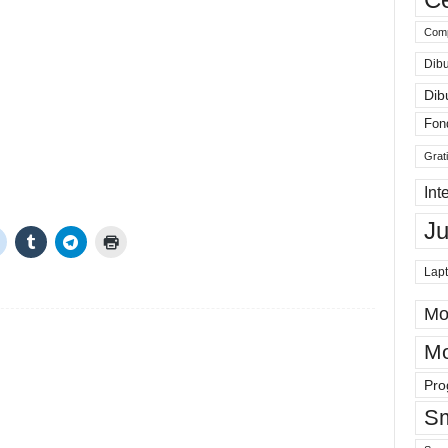
Comp
Dibu
Dib
Fon
Grat
Int
J
Lap
Mo
Mo
Pro
Sm