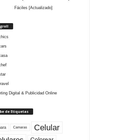
Fáciles [Actualizado]
groll
chics
cars
casa
chef
star
ravel
ting Digital & Publicidad Online
be de Etiquetas
Celular
ara
Camaras
lulares
Colorear