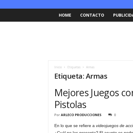
HOME
CONTACTO
PUBLICID
Inicio
Etiquetas
Armas
Etiqueta: Armas
Mejores Juegos co
Pistolas
Por
ARLECO PRODUCCIONES
0
En lo que se refiere a
videojuegos de acc
¿Cuál no las presenta? El asunto es pode