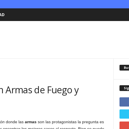
AD
Bu
n Armas de Fuego y
Sí
ión
donde las
armas
son las protagonistas la pregunta es
r encontrar los mejores casos al respecto. Bien se puede