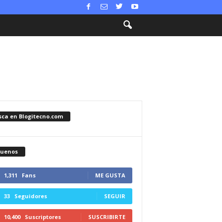
sca en Blogitecno.com
guenos
1,311
Fans
ME GUSTA
33
Seguidores
SEGUIR
10,400
Suscriptores
SUSCRIBIRTE