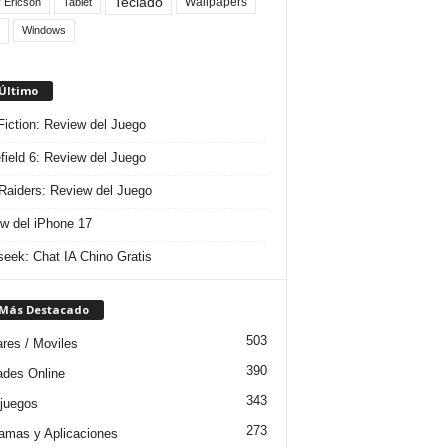
Teclado
Wallpapers
 Ericson
Tablet
Windows
 Último
 Fiction: Review del Juego
efield 6: Review del Juego
aiders: Review del Juego
w del iPhone 17
eek: Chat IA Chino Gratis
 Más Destacado
503
ares / Moviles
390
dades Online
343
juegos
273
amas y Aplicaciones