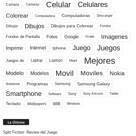
Celular
Celulares
Camara
Camaras
Colorear
Computadoras
Descargar
Computadora
Dibujos
Dibujos para Colorear
Dibujar
Fondos
Imagenes
Fotos
Fondos de Pantalla
Google
Gratis
Juegos
Juego
Imprimir
Internet
Iphone
Mejores
Laptop
Juegos de
Laptops
Mejor
Movil
Moviles
Modelo
Nokia
Modelos
Programas
Samsung Galaxy
Samsung
Notebook
Smartphone
Sony
Sony Ericson
Tablet
Software
Teclado
Wifi
Wallpapers
Windows
Lo Último
Split Fiction: Review del Juego