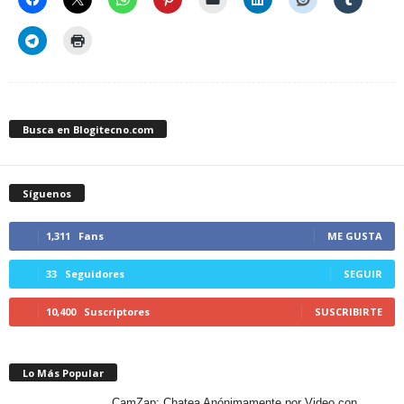
Busca en Blogitecno.com
Síguenos
1,311
Fans
ME GUSTA
33
Seguidores
SEGUIR
10,400
Suscriptores
SUSCRIBIRTE
Lo Más Popular
CamZap: Chatea Anónimamente por Video con