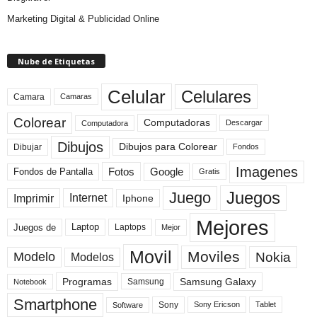
Marketing Digital & Publicidad Online
Nube de Etiquetas
Celular
Celulares
Camara
Camaras
Colorear
Computadoras
Descargar
Computadora
Dibujos
Dibujos para Colorear
Dibujar
Fondos
Imagenes
Fotos
Fondos de Pantalla
Google
Gratis
Juegos
Juego
Imprimir
Internet
Iphone
Mejores
Laptop
Juegos de
Laptops
Mejor
Movil
Moviles
Modelo
Nokia
Modelos
Programas
Samsung Galaxy
Samsung
Notebook
Smartphone
Sony
Sony Ericson
Tablet
Software