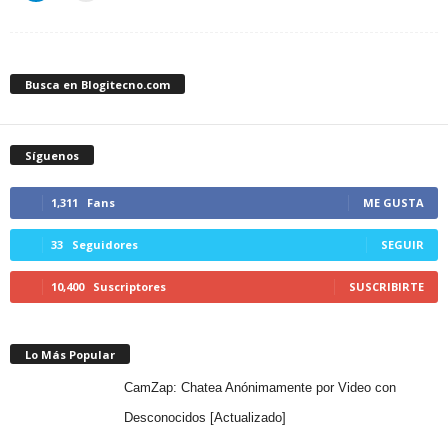
Busca en Blogitecno.com
Síguenos
1,311
Fans
ME GUSTA
33
Seguidores
SEGUIR
10,400
Suscriptores
SUSCRIBIRTE
Lo Más Popular
CamZap: Chatea Anónimamente por Video con
Desconocidos [Actualizado]