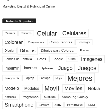
Marketing Digital & Publicidad Online
Nube de Etiquetas
Celular
Celulares
Camara
Camaras
Colorear
Computadoras
Descargar
Computadora
Dibujos
Dibujos para Colorear
Dibujar
Fondos
Imagenes
Fotos
Fondos de Pantalla
Google
Gratis
Juegos
Juego
Imprimir
Internet
Iphone
Mejores
Laptop
Juegos de
Laptops
Mejor
Movil
Moviles
Modelo
Nokia
Modelos
Programas
Samsung Galaxy
Samsung
Notebook
Smartphone
Sony
Sony Ericson
Tablet
Software