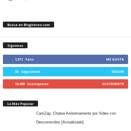
Busca en Blogitecno.com
Síguenos
1,311
Fans
ME GUSTA
33
Seguidores
SEGUIR
10,400
Suscriptores
SUSCRIBIRTE
Lo Más Popular
CamZap: Chatea Anónimamente por Video con
Desconocidos [Actualizado]