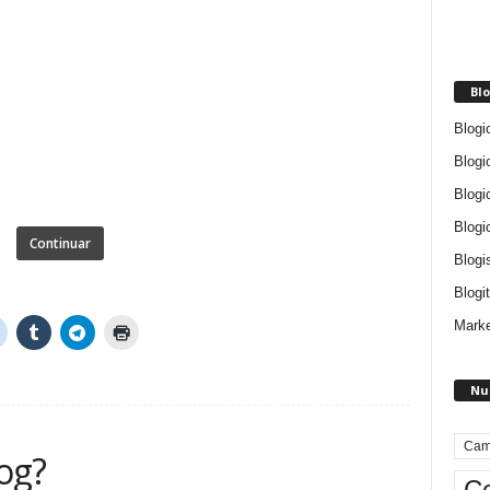
Blo
Blogi
Blogi
Blogi
Blogi
Continuar
Blogi
Blogit
Marke
Nu
Cam
og?
Ce