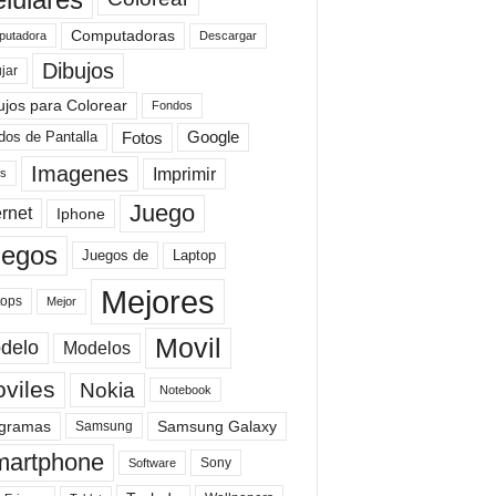
Computadoras
Descargar
utadora
Dibujos
jar
ujos para Colorear
Fondos
Fotos
dos de Pantalla
Google
Imagenes
Imprimir
is
Juego
ernet
Iphone
uegos
Laptop
Juegos de
Mejores
tops
Mejor
Movil
delo
Modelos
viles
Nokia
Notebook
gramas
Samsung Galaxy
Samsung
artphone
Sony
Software