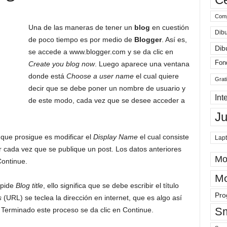
Comp
Una de las maneras de tener un
blog
en cuestión
Dibu
de poco tiempo es por medio de
Blogger
. Así es,
Dib
se accede a www.blogger.com y se da clic en
Fon
Create you blog now
. Luego aparece una ventana
donde está
Choose a user name
el cual quiere
Grat
decir que se debe poner un nombre de usuario y
Int
de este modo, cada vez que se desee acceder a
J
 que prosigue es modificar el
Display Name
el cual consiste
Lap
 cada vez que se publique un post. Los datos anteriores
Mo
Continue.
Mo
 pide
Blog title
, ello significa que se debe escribir el título
Pro
s
(URL) se teclea la dirección en internet, que es algo así
Sm
Terminado este proceso se da clic en Continue.