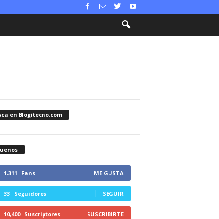
sca en Blogitecno.com
guenos
1,311
Fans
ME GUSTA
33
Seguidores
SEGUIR
10,400
Suscriptores
SUSCRIBIRTE