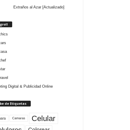
Extraños al Azar [Actualizado]
groll
chics
cars
casa
chef
star
ravel
ting Digital & Publicidad Online
be de Etiquetas
Celular
ara
Camaras
lulares
Colorear