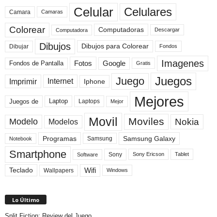
Celular
Celulares
Camara
Camaras
Colorear
Computadoras
Descargar
Computadora
Dibujos
Dibujos para Colorear
Dibujar
Fondos
Imagenes
Fotos
Fondos de Pantalla
Google
Gratis
Juegos
Juego
Imprimir
Internet
Iphone
Mejores
Laptop
Juegos de
Laptops
Mejor
Movil
Moviles
Modelo
Nokia
Modelos
Programas
Samsung Galaxy
Samsung
Notebook
Smartphone
Sony
Sony Ericson
Tablet
Software
Teclado
Wifi
Wallpapers
Windows
Lo Último
Split Fiction: Review del Juego