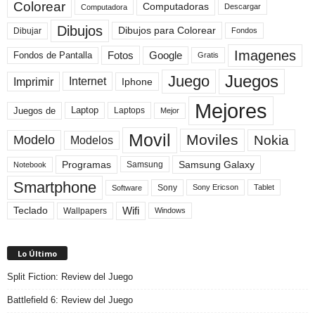
Colorear
Computadoras
Descargar
Computadora
Dibujos
Dibujos para Colorear
Dibujar
Fondos
Imagenes
Fotos
Fondos de Pantalla
Google
Gratis
Juegos
Juego
Imprimir
Internet
Iphone
Mejores
Laptop
Juegos de
Laptops
Mejor
Movil
Moviles
Modelo
Nokia
Modelos
Programas
Samsung Galaxy
Samsung
Notebook
Smartphone
Sony
Sony Ericson
Tablet
Software
Teclado
Wifi
Wallpapers
Windows
Lo Último
Split Fiction: Review del Juego
Battlefield 6: Review del Juego