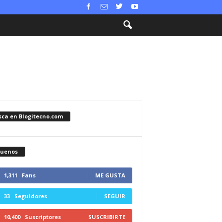
sca en Blogitecno.com
guenos
1,311
Fans
ME GUSTA
33
Seguidores
SEGUIR
10,400
Suscriptores
SUSCRIBIRTE