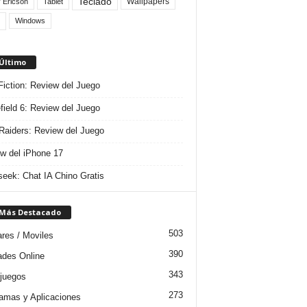
Teclado
Wallpapers
 Ericson
Tablet
Windows
 Último
 Fiction: Review del Juego
efield 6: Review del Juego
aiders: Review del Juego
w del iPhone 17
eek: Chat IA Chino Gratis
 Más Destacado
503
ares / Moviles
390
dades Online
343
juegos
273
amas y Aplicaciones