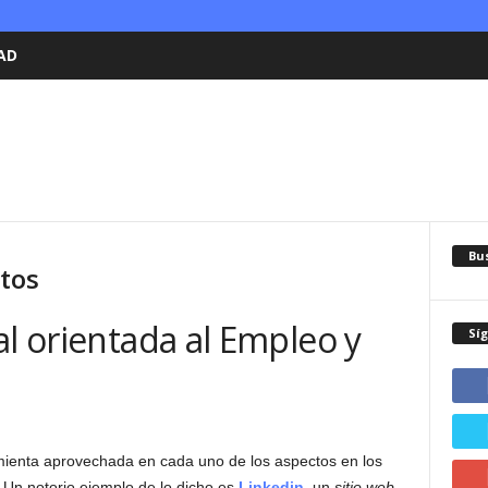
AD
Bu
ctos
al orientada al Empleo y
Sí
ramienta aprovechada en cada uno de los aspectos en los
 Un notorio ejemplo de lo dicho es
Linkedin
, un
sitio web