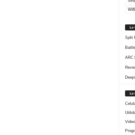
Sony
Wifi
Lo
Split
Battl
ARC R
Revie
Deeps
Lo
Celul
Utili
Video
Progr