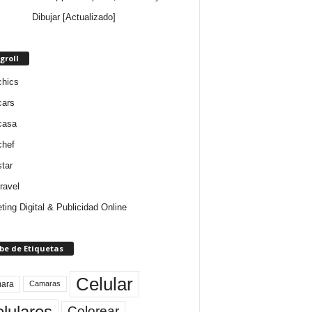
Dibujar [Actualizado]
groll
chics
cars
casa
chef
star
ravel
ting Digital & Publicidad Online
be de Etiquetas
Celular
ara
Camaras
lulares
Colorear