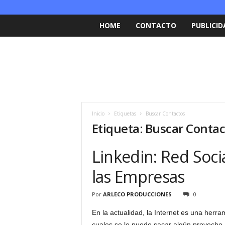
HOME
CONTACTO
PUBLICID
Inicio
Etiquetas
Buscar Contactos
Etiqueta: Buscar Conta
Linkedin: Red Soci
las Empresas
Por
ARLECO PRODUCCIONES
0
En la actualidad, la Internet es una her
cuales se le puede sacar algún provecho.