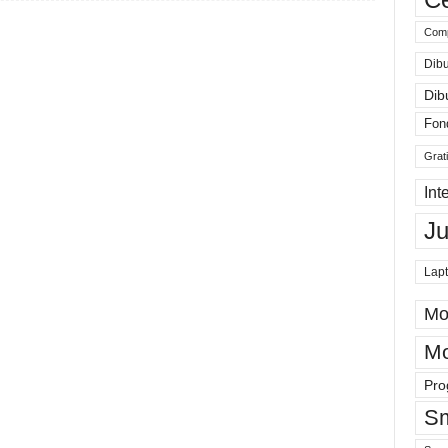
Comp
Dibu
Dib
Fon
Grat
Int
J
Lap
Mo
Mo
Pro
Sm