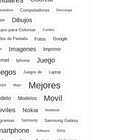
Computadoras
Descargar
utadora
Dibujos
jar
ujos para Colorear
Fondos
Fotos
dos de Pantalla
Google
Imagenes
Imprimir
is
Juego
ernet
Iphone
uegos
Laptop
Juegos de
Mejores
tops
Mejor
Movil
delo
Modelos
viles
Nokia
Notebook
gramas
Samsung Galaxy
Samsung
artphone
Sony
Software