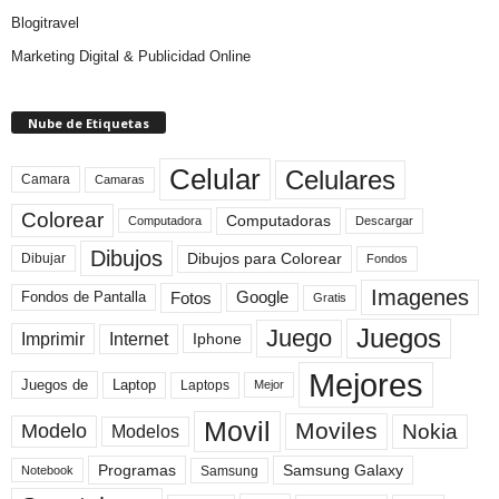
Blogitravel
Marketing Digital & Publicidad Online
Nube de Etiquetas
Celular
Celulares
Camara
Camaras
Colorear
Computadoras
Descargar
Computadora
Dibujos
Dibujos para Colorear
Dibujar
Fondos
Imagenes
Fotos
Fondos de Pantalla
Google
Gratis
Juegos
Juego
Imprimir
Internet
Iphone
Mejores
Laptop
Juegos de
Laptops
Mejor
Movil
Moviles
Modelo
Nokia
Modelos
Programas
Samsung Galaxy
Samsung
Notebook