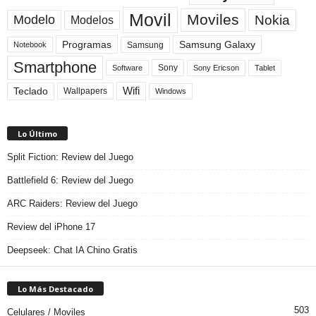
Movil
Moviles
Modelo
Nokia
Modelos
Programas
Samsung Galaxy
Samsung
Notebook
Smartphone
Sony
Sony Ericson
Tablet
Software
Teclado
Wifi
Wallpapers
Windows
Lo Último
Split Fiction: Review del Juego
Battlefield 6: Review del Juego
ARC Raiders: Review del Juego
Review del iPhone 17
Deepseek: Chat IA Chino Gratis
Lo Más Destacado
503
Celulares / Moviles