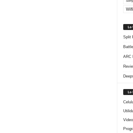
Sony
Wifi
Lo
Split
Battl
ARC R
Revie
Deeps
Lo
Celul
Utili
Video
Progr