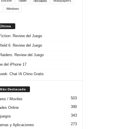
Teclado
Wallpapers
 Ericson
Tablet
Windows
 Último
 Fiction: Review del Juego
efield 6: Review del Juego
aiders: Review del Juego
w del iPhone 17
eek: Chat IA Chino Gratis
 Más Destacado
503
ares / Moviles
390
dades Online
343
juegos
273
amas y Aplicaciones