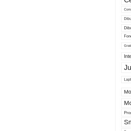
Comp
Dibu
Dib
Fon
Grat
Int
J
Lap
Mo
Mo
Pro
Sm