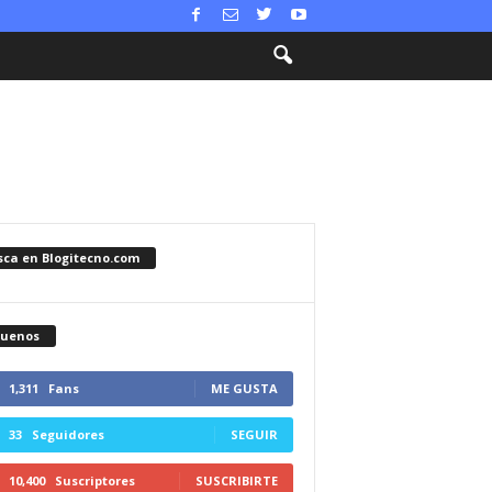
sca en Blogitecno.com
guenos
1,311
Fans
ME GUSTA
33
Seguidores
SEGUIR
10,400
Suscriptores
SUSCRIBIRTE