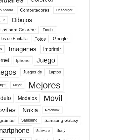
Computadoras
Descargar
utadora
Dibujos
jar
ujos para Colorear
Fondos
Fotos
dos de Pantalla
Google
Imagenes
Imprimir
is
Juego
ernet
Iphone
uegos
Laptop
Juegos de
Mejores
tops
Mejor
Movil
delo
Modelos
viles
Nokia
Notebook
gramas
Samsung Galaxy
Samsung
artphone
Sony
Software