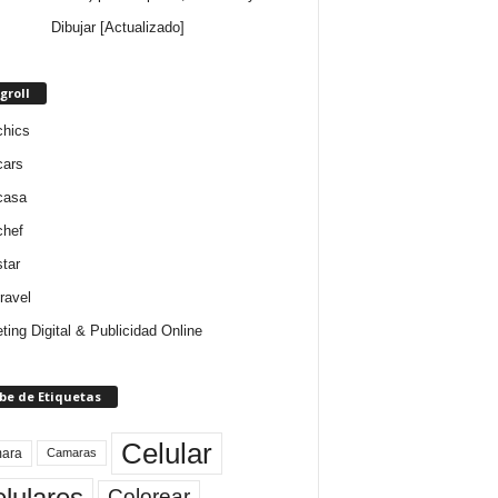
Dibujar [Actualizado]
groll
chics
cars
casa
chef
star
ravel
ting Digital & Publicidad Online
be de Etiquetas
Celular
ara
Camaras
lulares
Colorear