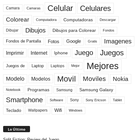
Celular
Celulares
Camara
Camaras
Colorear
Computadoras
Descargar
Computadora
Dibujos
Dibujos para Colorear
Dibujar
Fondos
Imagenes
Fotos
Fondos de Pantalla
Google
Gratis
Juegos
Juego
Imprimir
Internet
Iphone
Mejores
Laptop
Juegos de
Laptops
Mejor
Movil
Moviles
Modelo
Nokia
Modelos
Programas
Samsung Galaxy
Samsung
Notebook
Smartphone
Sony
Sony Ericson
Tablet
Software
Teclado
Wifi
Wallpapers
Windows
Lo Último
Split Fiction: Review del Juego