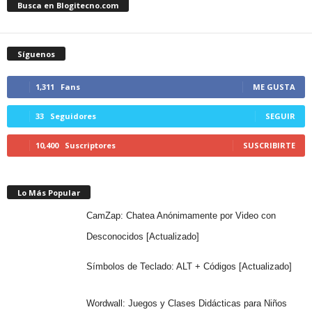
Busca en Blogitecno.com
Síguenos
1,311
Fans
ME GUSTA
33
Seguidores
SEGUIR
10,400
Suscriptores
SUSCRIBIRTE
Lo Más Popular
CamZap: Chatea Anónimamente por Video con
Desconocidos [Actualizado]
Símbolos de Teclado: ALT + Códigos [Actualizado]
Wordwall: Juegos y Clases Didácticas para Niños