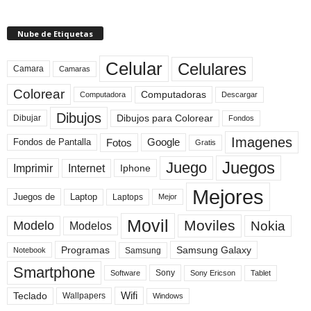
Nube de Etiquetas
Celular
Celulares
Camara
Camaras
Colorear
Computadoras
Descargar
Computadora
Dibujos
Dibujos para Colorear
Dibujar
Fondos
Imagenes
Fotos
Fondos de Pantalla
Google
Gratis
Juegos
Juego
Imprimir
Internet
Iphone
Mejores
Laptop
Juegos de
Laptops
Mejor
Movil
Moviles
Modelo
Nokia
Modelos
Programas
Samsung Galaxy
Samsung
Notebook
Smartphone
Sony
Sony Ericson
Tablet
Software
Teclado
Wifi
Wallpapers
Windows