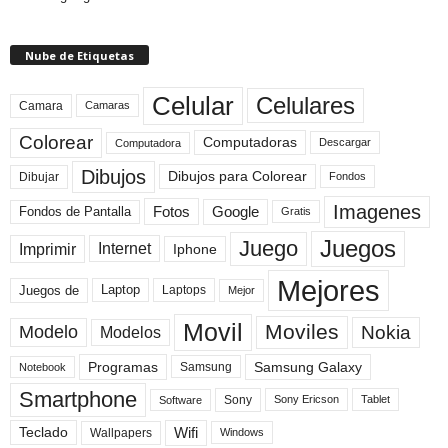
Nube de Etiquetas
Celular
Celulares
Camara
Camaras
Colorear
Computadoras
Descargar
Computadora
Dibujos
Dibujos para Colorear
Dibujar
Fondos
Imagenes
Fotos
Fondos de Pantalla
Google
Gratis
Juegos
Juego
Imprimir
Internet
Iphone
Mejores
Laptop
Juegos de
Laptops
Mejor
Movil
Moviles
Modelo
Nokia
Modelos
Programas
Samsung Galaxy
Samsung
Notebook
Smartphone
Sony
Sony Ericson
Tablet
Software
Teclado
Wifi
Wallpapers
Windows