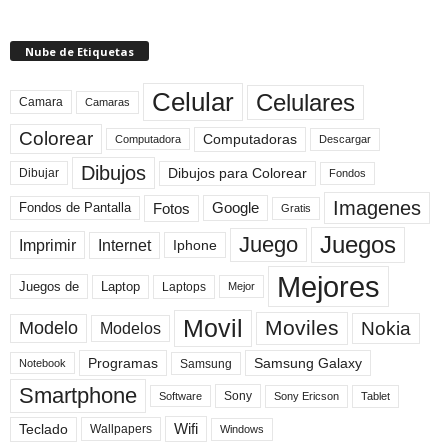
Nube de Etiquetas
Celular
Celulares
Camara
Camaras
Colorear
Computadoras
Descargar
Computadora
Dibujos
Dibujos para Colorear
Dibujar
Fondos
Imagenes
Fotos
Fondos de Pantalla
Google
Gratis
Juegos
Juego
Imprimir
Internet
Iphone
Mejores
Laptop
Juegos de
Laptops
Mejor
Movil
Moviles
Modelo
Nokia
Modelos
Programas
Samsung Galaxy
Samsung
Notebook
Smartphone
Sony
Sony Ericson
Tablet
Software
Teclado
Wifi
Wallpapers
Windows