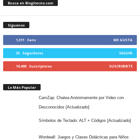
Busca en Blogitecno.com
Síguenos
1,311
Fans
ME GUSTA
33
Seguidores
SEGUIR
10,400
Suscriptores
SUSCRIBIRTE
Lo Más Popular
CamZap: Chatea Anónimamente por Video con
Desconocidos [Actualizado]
Símbolos de Teclado: ALT + Códigos [Actualizado]
Wordwall: Juegos y Clases Didácticas para Niños