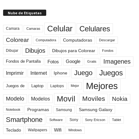
Nube de Etiquetas
Celular
Celulares
Camara
Camaras
Colorear
Computadoras
Descargar
Computadora
Dibujos
Dibujos para Colorear
Dibujar
Fondos
Imagenes
Fotos
Fondos de Pantalla
Google
Gratis
Juegos
Juego
Imprimir
Internet
Iphone
Mejores
Laptop
Juegos de
Laptops
Mejor
Movil
Moviles
Modelo
Nokia
Modelos
Programas
Samsung Galaxy
Samsung
Notebook
Smartphone
Sony
Sony Ericson
Tablet
Software
Teclado
Wifi
Wallpapers
Windows