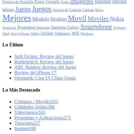
Imagenes
Imprimir
Internet
Fotos
Google
Fondos de Pantalla
Gratis
Juegos
Juego
Iphone
Juegos de
Laptop
Laptops
Mejor
Mejores
Movil
Moviles
Nokia
Modelo
Modelos
Smartphone
Programas
Samsung Galaxy
Samsung
Notebook
Software
Wifi
Teclado
Sony
Wallpapers
Sony Ericson
Tablet
Windows
Lo Último
Split Fiction: Review del Juego
Battlefield 6: Review del Juego
ARC Raiders: Review del Juego
Review del iPhone 17
Deepseek: Chat IA Chino Gratis
Lo Más Destacado
Celulares / Moviles
503
Utilidades Online
390
Videojuegos
343
Programas y Aplicaciones
273
Tutoriales
227
Internet
188