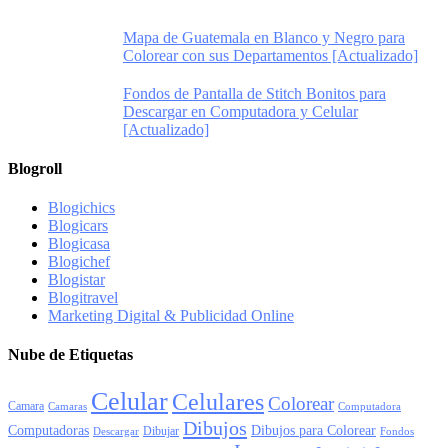
Mapa de Guatemala en Blanco y Negro para
Colorear con sus Departamentos [Actualizado]
Fondos de Pantalla de Stitch Bonitos para
Descargar en Computadora y Celular
[Actualizado]
Blogroll
Blogichics
Blogicars
Blogicasa
Blogichef
Blogistar
Blogitravel
Marketing Digital & Publicidad Online
Nube de Etiquetas
Celular
Celulares
Colorear
Camara
Camaras
Computadora
Dibujos
Computadoras
Dibujos para Colorear
Dibujar
Descargar
Fondos