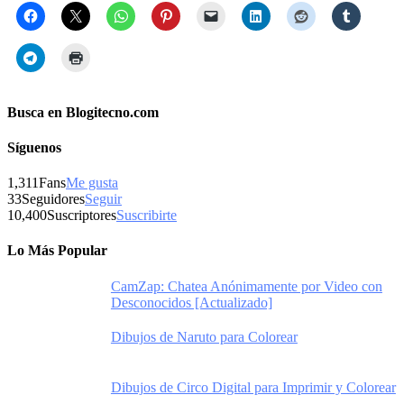
Busca en Blogitecno.com
Síguenos
1,311
Fans
Me gusta
33
Seguidores
Seguir
10,400
Suscriptores
Suscribirte
Lo Más Popular
CamZap: Chatea Anónimamente por Video con
Desconocidos [Actualizado]
Dibujos de Naruto para Colorear
Dibujos de Circo Digital para Imprimir y Colorear