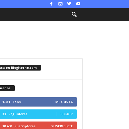
sca en Blogitecno.com
guenos
1,311
Fans
ME GUSTA
33
Seguidores
SEGUIR
10,400
Suscriptores
SUSCRIBIRTE