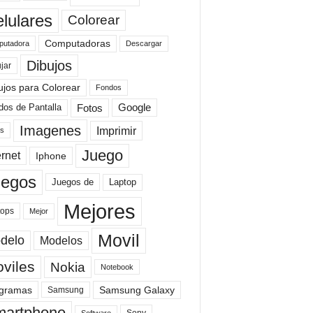
lulares
Colorear
Computadoras
Descargar
utadora
Dibujos
jar
ujos para Colorear
Fondos
Fotos
dos de Pantalla
Google
Imagenes
Imprimir
is
Juego
ernet
Iphone
uegos
Laptop
Juegos de
Mejores
tops
Mejor
Movil
delo
Modelos
viles
Nokia
Notebook
gramas
Samsung Galaxy
Samsung
artphone
Sony
Software