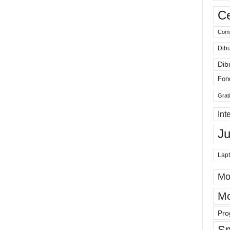
Ce
Comp
Dibu
Dib
Fon
Grat
Int
J
Lap
Mo
Mo
Pro
Sm