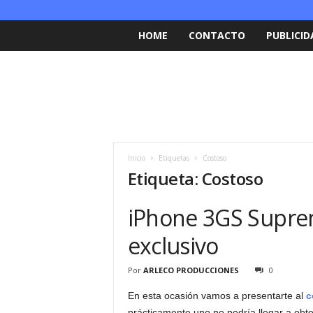
HOME
CONTACTO
PUBLICID
Inicio
Etiquetas
Costoso
Etiqueta: Costoso
iPhone 3GS Suprem
exclusivo
Por
ARLECO PRODUCCIONES
0
En esta ocasión vamos a presentarte al
c
prácticamente uno no podría llegar a ob