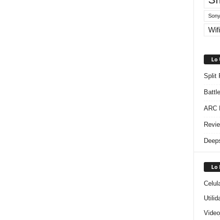
Sony
Wifi
Lo
Split
Battl
ARC R
Revie
Deeps
Lo
Celul
Utili
Video