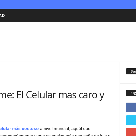
AD
Bu
e: El Celular mas caro y
Sí
elular más costoso
a nivel mundial, aquél que
tener comúnmente y que se vuelve más una seña de lujo y