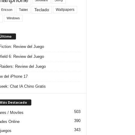
Teclado
Wallpapers
 Ericson
Tablet
Windows
 Último
 Fiction: Review del Juego
efield 6: Review del Juego
aiders: Review del Juego
w del iPhone 17
eek: Chat IA Chino Gratis
 Más Destacado
503
ares / Moviles
390
dades Online
343
juegos