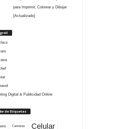
para Imprimir, Colorear y Dibujar
[Actualizado]
groll
chics
cars
casa
chef
star
ravel
ting Digital & Publicidad Online
be de Etiquetas
Celular
ara
Camaras