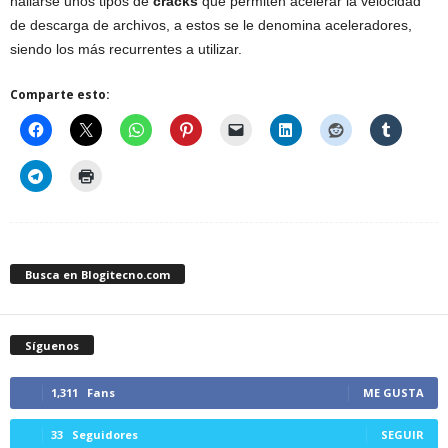
hallarse unos tipos de
cracks
que permiten acelerar la velocidad
de descarga de archivos, a estos se le denomina aceleradores,
siendo los más recurrentes a utilizar.
Comparte esto:
Busca en Blogitecno.com
Síguenos
1,311
Fans
ME GUSTA
33
Seguidores
SEGUIR