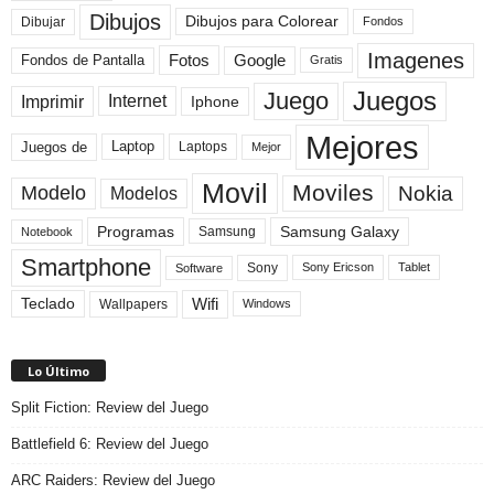
Dibujos
Dibujos para Colorear
Dibujar
Fondos
Imagenes
Fotos
Fondos de Pantalla
Google
Gratis
Juegos
Juego
Imprimir
Internet
Iphone
Mejores
Laptop
Juegos de
Laptops
Mejor
Movil
Moviles
Modelo
Nokia
Modelos
Programas
Samsung Galaxy
Samsung
Notebook
Smartphone
Sony
Sony Ericson
Tablet
Software
Teclado
Wifi
Wallpapers
Windows
Lo Último
Split Fiction: Review del Juego
Battlefield 6: Review del Juego
ARC Raiders: Review del Juego