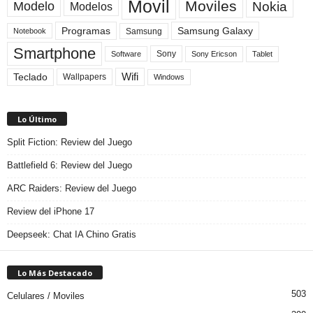
Movil
Moviles
Modelo
Nokia
Modelos
Programas
Samsung Galaxy
Samsung
Notebook
Smartphone
Sony
Sony Ericson
Tablet
Software
Teclado
Wifi
Wallpapers
Windows
Lo Último
Split Fiction: Review del Juego
Battlefield 6: Review del Juego
ARC Raiders: Review del Juego
Review del iPhone 17
Deepseek: Chat IA Chino Gratis
Lo Más Destacado
503
Celulares / Moviles