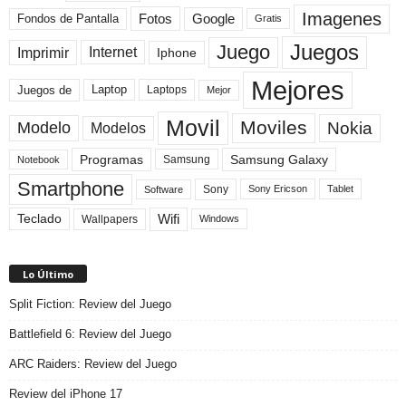
Imagenes
Fotos
Fondos de Pantalla
Google
Gratis
Juegos
Juego
Imprimir
Internet
Iphone
Mejores
Laptop
Juegos de
Laptops
Mejor
Movil
Moviles
Modelo
Nokia
Modelos
Programas
Samsung Galaxy
Samsung
Notebook
Smartphone
Sony
Sony Ericson
Tablet
Software
Teclado
Wifi
Wallpapers
Windows
Lo Último
Split Fiction: Review del Juego
Battlefield 6: Review del Juego
ARC Raiders: Review del Juego
Review del iPhone 17