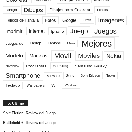
Dibujos
Dibujos para Colorear
Dibujar
Fondos
Imagenes
Fotos
Fondos de Pantalla
Google
Gratis
Juegos
Juego
Imprimir
Internet
Iphone
Mejores
Laptop
Juegos de
Laptops
Mejor
Movil
Moviles
Modelo
Nokia
Modelos
Programas
Samsung Galaxy
Samsung
Notebook
Smartphone
Sony
Sony Ericson
Tablet
Software
Teclado
Wifi
Wallpapers
Windows
Lo Último
Split Fiction: Review del Juego
Battlefield 6: Review del Juego