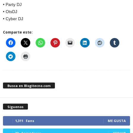
• Party DJ
• OtsDJ
• Cyber DJ
Comparte esto:
Busca en Blogitecno.com
Síguenos
1,311
Fans
ME GUSTA