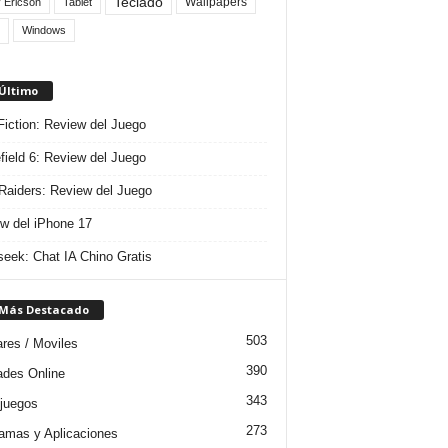
Teclado
Wallpapers
 Ericson
Tablet
Windows
 Último
 Fiction: Review del Juego
efield 6: Review del Juego
aiders: Review del Juego
w del iPhone 17
eek: Chat IA Chino Gratis
 Más Destacado
503
ares / Moviles
390
dades Online
343
juegos
273
amas y Aplicaciones