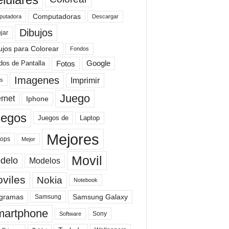
Computadoras
Descargar
utadora
Dibujos
jar
ujos para Colorear
Fondos
Fotos
dos de Pantalla
Google
Imagenes
Imprimir
is
Juego
ernet
Iphone
uegos
Laptop
Juegos de
Mejores
tops
Mejor
Movil
delo
Modelos
viles
Nokia
Notebook
gramas
Samsung Galaxy
Samsung
artphone
Sony
Software