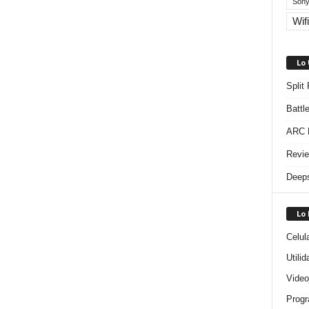
Sony
Wifi
Lo
Split
Battl
ARC R
Revie
Deeps
Lo
Celul
Utili
Video
Progr