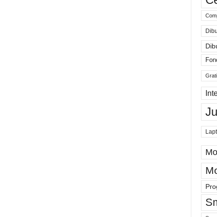
Comp
Dibu
Dib
Fon
Grat
Int
J
Lap
Mo
Mo
Pro
Sm