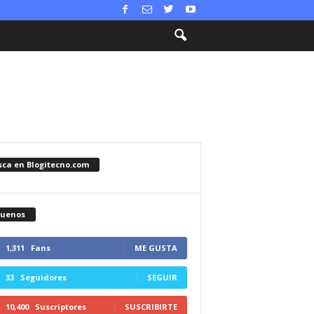
sca en Blogitecno.com
guenos
1,311
Fans
ME GUSTA
33
Seguidores
SEGUIR
10,400
Suscriptores
SUSCRIBIRTE