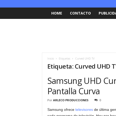
HOME
CONTACTO
PUBLICID
Inicio
Etiquetas
Curved UHD TV
Etiqueta: Curved UHD 
Samsung UHD Curv
Pantalla Curva
Por
ARLECO PRODUCCIONES
0
Samsung ofrece
televisores
de última gene
cada programa de televisión. Hoy por hoy