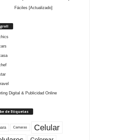
Fáciles [Actualizado]
groll
chics
cars
casa
chef
star
ravel
ting Digital & Publicidad Online
be de Etiquetas
Celular
ara
Camaras
lulares
Colorear