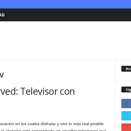
AD
Bu
TV
ed: Televisor con
Sí
ración en los cuales disfrutar y vivir lo más real posible
 la atención está concentrada en aquellos televisores que