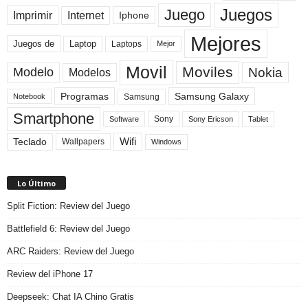
Juegos
Juego
Imprimir
Internet
Iphone
Mejores
Laptop
Juegos de
Laptops
Mejor
Movil
Moviles
Modelo
Nokia
Modelos
Programas
Samsung Galaxy
Samsung
Notebook
Smartphone
Sony
Sony Ericson
Tablet
Software
Teclado
Wifi
Wallpapers
Windows
Lo Último
Split Fiction: Review del Juego
Battlefield 6: Review del Juego
ARC Raiders: Review del Juego
Review del iPhone 17
Deepseek: Chat IA Chino Gratis