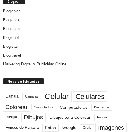
Blogroll
Blogichics
Blogicars
Blogicasa
Blogichef
Blogistar
Blogitravel
Marketing Digital & Publicidad Online
Nube de Etiquetas
Celular
Celulares
Camara
Camaras
Colorear
Computadoras
Descargar
Computadora
Dibujos
Dibujos para Colorear
Dibujar
Fondos
Imagenes
Fotos
Fondos de Pantalla
Google
Gratis