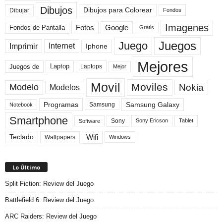
Dibujos
Dibujos para Colorear
Dibujar
Fondos
Imagenes
Fotos
Fondos de Pantalla
Google
Gratis
Juegos
Juego
Imprimir
Internet
Iphone
Mejores
Laptop
Juegos de
Laptops
Mejor
Movil
Moviles
Modelo
Nokia
Modelos
Programas
Samsung Galaxy
Samsung
Notebook
Smartphone
Sony
Sony Ericson
Tablet
Software
Teclado
Wifi
Wallpapers
Windows
Lo Último
Split Fiction: Review del Juego
Battlefield 6: Review del Juego
ARC Raiders: Review del Juego