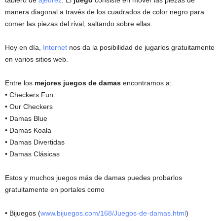
tablero de
ajedrez
. El
juego
consiste en mover las piezas de
manera diagonal a través de los cuadrados de color negro para
comer las piezas del rival, saltando sobre ellas.
Hoy en día,
Internet
nos da la posibilidad de jugarlos gratuitamente
en varios sitios web.
Entre los
mejores juegos de damas
encontramos a:
• Checkers Fun
• Our Checkers
• Damas Blue
• Damas Koala
• Damas Divertidas
• Damas Clásicas
Estos y muchos juegos más de damas puedes probarlos
gratuitamente en portales como
• Bijuegos (
www.bijuegos.com/168/Juegos-de-damas.html
)