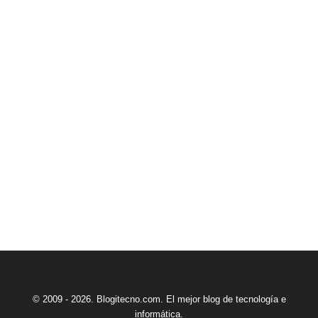
© 2009 - 2026. Blogitecno.com. El mejor blog de tecnología e
informática.