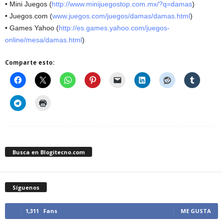
• Mini Juegos (
http://www.minijuegostop.com.mx/?q=damas
)
• Juegos.com (
www.juegos.com/juegos/damas/damas.html
)
• Games Yahoo (
http://es.games.yahoo.com/juegos-
online/mesa/damas.html
)
Comparte esto:
Busca en Blogitecno.com
Síguenos
1,311
Fans
ME GUSTA