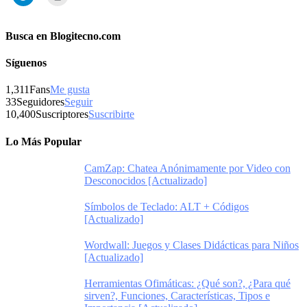
Busca en Blogitecno.com
Síguenos
1,311
Fans
Me gusta
33
Seguidores
Seguir
10,400
Suscriptores
Suscribirte
Lo Más Popular
CamZap: Chatea Anónimamente por Video con
Desconocidos [Actualizado]
Símbolos de Teclado: ALT + Códigos
[Actualizado]
Wordwall: Juegos y Clases Didácticas para Niños
[Actualizado]
Herramientas Ofimáticas: ¿Qué son?, ¿Para qué
sirven?, Funciones, Características, Tipos e