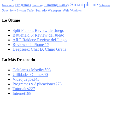
Smartphone
Programas
Samsung Galaxy
Samsung
Notebook
Software
Wifi
Teclado
Sony
Wallpapers
Sony Ericson
Tablet
Windows
Lo Último
Split Fiction: Review del Juego
Battlefield 6: Review del Juego
ARC Raiders: Review del Juego
Review del iPhone 17
Deepseek: Chat IA Chino Gratis
Lo Más Destacado
Celulares / Moviles
503
Utilidades Online
390
Videojuegos
343
Programas y Aplicaciones
273
Tutoriales
227
Internet
188