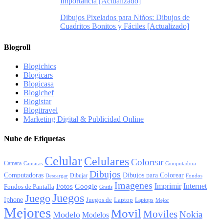
Importancia [Actualizado]
Dibujos Pixelados para Niños: Dibujos de
Cuadritos Bonitos y Fáciles [Actualizado]
Blogroll
Blogichics
Blogicars
Blogicasa
Blogichef
Blogistar
Blogitravel
Marketing Digital & Publicidad Online
Nube de Etiquetas
Celular
Celulares
Colorear
Camara
Camaras
Computadora
Dibujos
Computadoras
Dibujos para Colorear
Dibujar
Descargar
Fondos
Imagenes
Imprimir
Internet
Fotos
Google
Fondos de Pantalla
Gratis
Juegos
Juego
Iphone
Juegos de
Laptop
Laptops
Mejor
Mejores
Movil
Moviles
Nokia
Modelo
Modelos